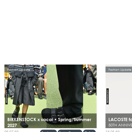
Fashion Update
Fashion Update
BIRKENSTOCK x sacai • Spring/Summer
LACOSTE f
2027
50TH ANNIV
ในโลกแฟชั่นผู้ช