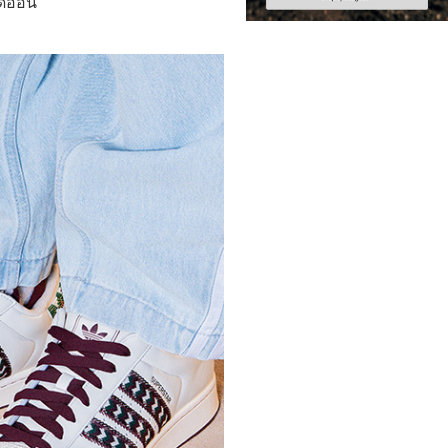
ยดอ่อน