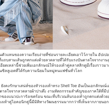
ป็นตัวแทนของความเรียบง่ายที่ซ่อนรายละเอียดเอาไว้ภายใน อัปเปอ
ที่แถบสามเส้นถูกตกแต่งด้วยลวดลายที่ได้รับแรงบันดาลใจจากงาน
เหล่านี้ช่วยเพิ่มเอกลักษณ์ให้รองเท้าคู่คลาสสิกดูมีเรื่องราวมาก
นซิลลูเอตที่ได้รับความนิยมในหมู่คนแฟชั่นทั่วโลก
งคงรักษาเสน่ห์ของหัวรองเท้าทรง Shell Toe อันเป็นเอกลักษณ์เ
บันดาลใจจากลวดลายผ้าปาเต๊ะ งานหัตถกรรมสำคัญของภาคใต้ที่มีป
วาของแนวปะการังเขตร้อน ขณะที่บริเวณส้นรองเท้าถูกตกแต่งด้วยลู
เท้าคู่ไอคอนิกคู่นี้มีมิติทางวัฒนธรรมมากกว่าที่เห็นจากภายนอก