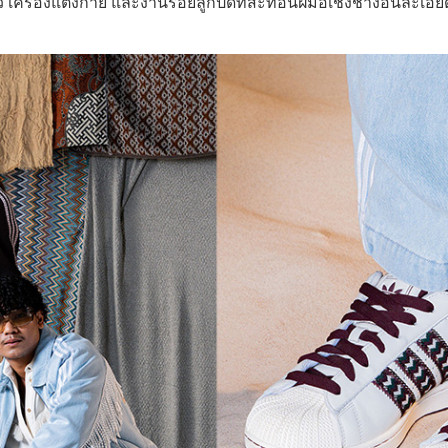
ว เครื่องแต่งกาย และงานร้อยลูกปัดที่สะท้อนฝีมือเชิงช่างอันละเอี