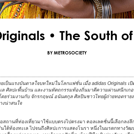
riginals • The South of
BY METROSOCIETY
เป็นแรงบันดาลใจบทใหม่ในโลกแฟชั่น เมื่อ
adidas Originals
เปิ
ทะเล ศิลปะพื้นบ้าน และงานหัตถกรรมท้องถิ่นมาตีความผ่านสนีกเกอ
 โดยร่วมงานกับ
จักรกฤษณ์ อนันตกุล
ศิลปินชาวไทยผู้ถ่ายทอดราย
ย่างน่าสนใจ
สถานที่ท่องเที่ยวมาใช้แบบตรงไปตรงมา คอลเลคชั่นนี้เลือกลง
สีสันใต้ท้องทะเล ไปจนถึงศิลปะการแสดงโนรา หนึ่งในมรดกทางวัฒนธ